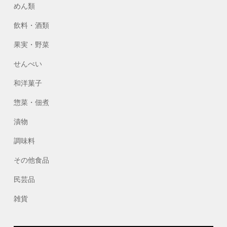
めん類
飲料・酒類
果実・野菜
せんべい
和洋菓子
惣菜・佃煮
漬物
調味料
その他食品
民芸品
雑貨