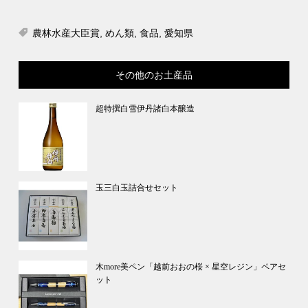
農林水産大臣賞
,
めん類
,
食品
,
愛知県
その他のお土産品
超特撰白雪伊丹諸白本醸造
玉三白玉詰合せセット
木more美ペン「越前おおの桜 × 星空レジン」ペアセ
ット