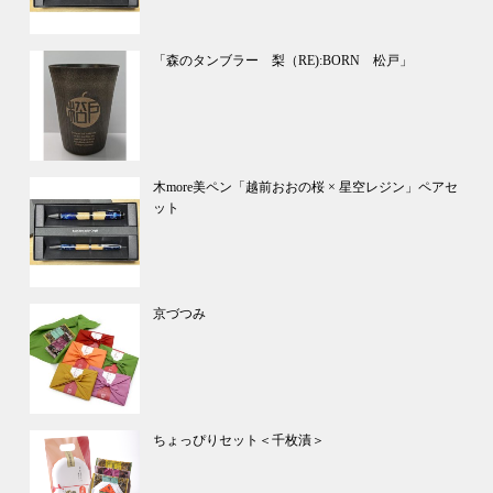
「森のタンブラー 梨（RE):BORN 松戸」
木more美ペン「越前おおの桜 × 星空レジン」ペアセ
ット
京づつみ
ちょっぴりセット＜千枚漬＞