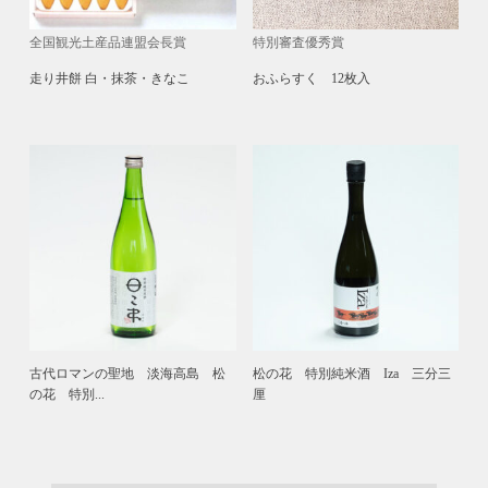
全国観光土産品連盟会長賞
特別審査優秀賞
走り井餅󠄀 白・抹茶・きなこ
おふらすく 12枚入
古代ロマンの聖地 淡海高島 松
松の花 特別純米酒 Iza 三分三
の花 特別...
厘