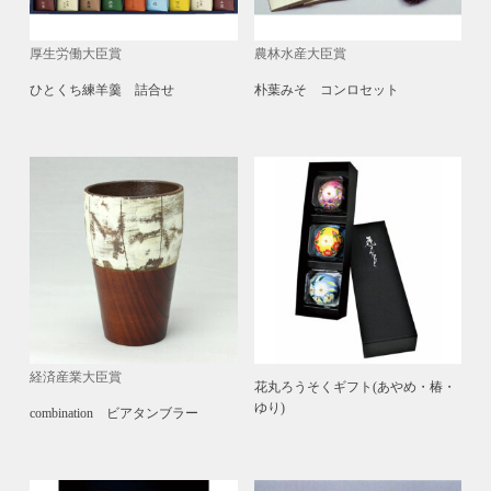
厚生労働大臣賞
農林水産大臣賞
ひとくち練羊羹 詰合せ
朴葉みそ コンロセット
経済産業大臣賞
花丸ろうそくギフト(あやめ・椿・
ゆり)
combination ビアタンブラー