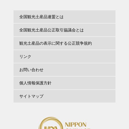
日本商工会議所会頭賞
全国商工会連合会会長賞
和装箸袋(王子・王女・将軍・舞
信玄軍配(シャインマスカット) 10
妓・芸奴)
個入