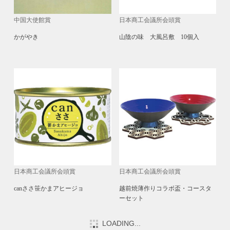
中国大使館賞
日本商工会議所会頭賞
かがやき
山陰の味 大風呂敷 10個入
日本商工会議所会頭賞
日本商工会議所会頭賞
canささ笹かまアヒージョ
越前焼薄作りコラボ盃・コースタ
ーセット
LOADING...