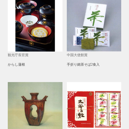
観光庁長官賞
中国大使館賞
からし蓮根
手折り銘茶そば2食入