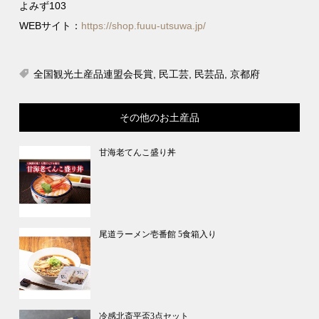
よみず103
WEBサイト：
https://shop.fuuu-utsuwa.jp/
全国観光土産品連盟会長賞
,
民工芸
,
民芸品
,
京都府
その他のお土産品
甘海老てんこ盛り丼
尾道ラーメン壱番館 5食箱入り
冷感北斎平盃3点セット