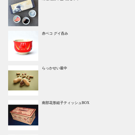
赤ベコ グイ呑み
らっかせい最中
南部花形組子ティッシュBOX