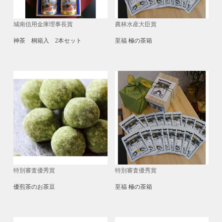
城南信用金庫理事長賞
農林水産大臣賞
神茶 桐箱入 2本セット
至福 極の茶箱
特別審査優秀賞
特別審査優秀賞
優煎茶のお茶豆
至福 極の茶箱