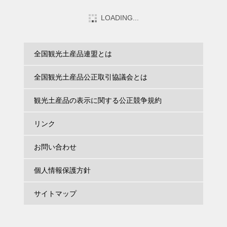
日本商店連盟理事長賞
特別審査優秀賞
尾道ラーメン壱番館 5食箱入
因島はっさくケーキ5本入