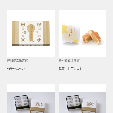
特別審査優秀賞
特別審査優秀賞
杓子せんべい
銘菓 お芋もみじ