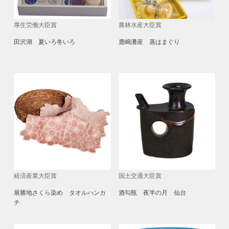
厚生労働大臣賞
農林水産大臣賞
田沢湖 夏いろ冬いろ
鹿嶋灘産 蒸はまぐり
経済産業大臣賞
国土交通大臣賞
展勝地さくら染め タオルハンカ
酒勾瓶 夜半の月 仙台
チ