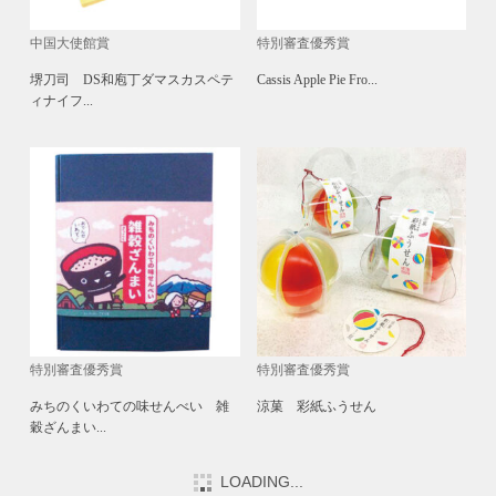
中国大使館賞
特別審査優秀賞
堺刀司 DS和庖丁ダマスカスペテ
Cassis Apple Pie Fro...
ィナイフ...
特別審査優秀賞
特別審査優秀賞
みちのくいわての味せんべい 雑
涼菓 彩紙ふうせん
穀ざんまい...
LOADING...