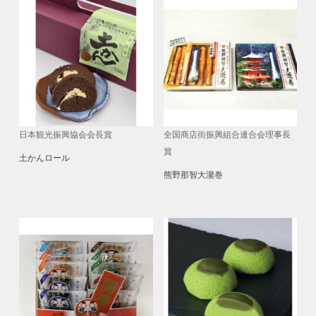
日本観光振興協会会長賞
全国商店街振興組合連合会理事長
賞
土かんロール
熊野那智大瀧巻