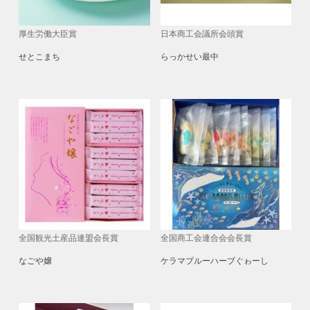
厚生労働大臣賞
日本商工会議所会頭賞
せとこまち
らっかせい最中
全国観光土産品連盟会長賞
全国商工会連合会会長賞
なごや嬢
ケラマブルーハーブぐゎーし