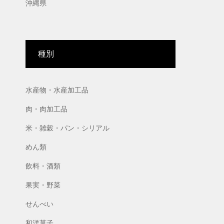
沖縄県
種別
水産物・水産加工品
肉・肉加工品
米・雑穀・パン・シリアル
めん類
飲料・酒類
果実・野菜
せんべい
和洋菓子