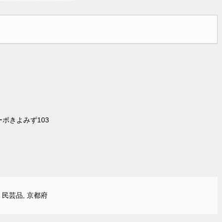
ポきよみず103
,
民芸品
,
京都府