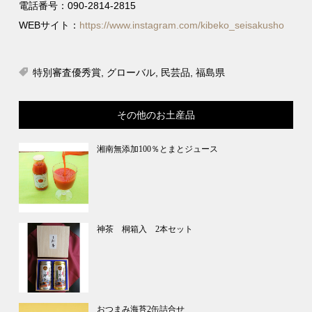
電話番号：090-2814-2815
WEBサイト：
https://www.instagram.com/kibeko_seisakusho
特別審査優秀賞
,
グローバル
,
民芸品
,
福島県
その他のお土産品
湘南無添加100％とまとジュース
神茶 桐箱入 2本セット
おつまみ海苔2缶詰合せ