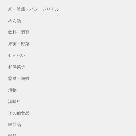
米・雑穀・パン・シリアル
めん類
飲料・酒類
果実・野菜
せんべい
和洋菓子
惣菜・佃煮
漬物
調味料
その他食品
民芸品