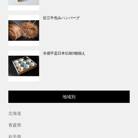
近江牛包みハンバーグ
冷感平盃日本伝統9個揃え
地域別
北海道
青森県
岩手県