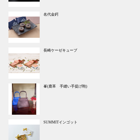
名代金鍔
長崎ケーゼキューブ
峯(鹿革 手縫い手提げ鞄)
SUMMITインゴット