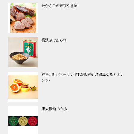
たかさごの東京やき豚
横濱ぶぶあられ
神戸元町バターサンドTONOWA ‐淡路島なるとオレ
ンジ‐
榮太樓飴 ３缶入