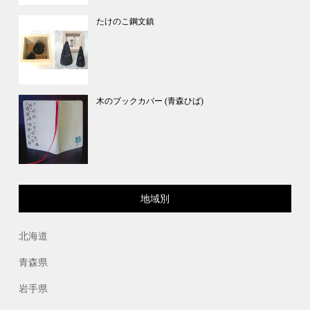
たけのこ鋼文鎮
木のブックカバー (青森ひば)
地域別
北海道
青森県
岩手県