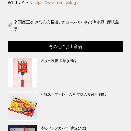
WEBサイト：
https://www.nihonyuki.jp/
全国商工会連合会会長賞
,
グローバル
,
その他食品
,
鹿児島
県
その他のお土産品
丹後の風音 糸巻き風鈴
札幌スープカレーの素 辛味の素付き 140ｇ
木のブックカバー (青森ひば)