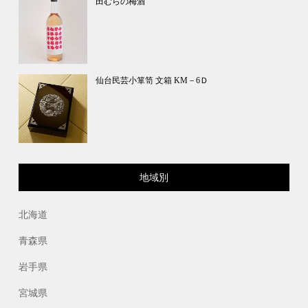
田むらの梅酒
仙台民芸小箪笥 文箱 KM－6Ｄ
地域別
北海道
青森県
岩手県
宮城県