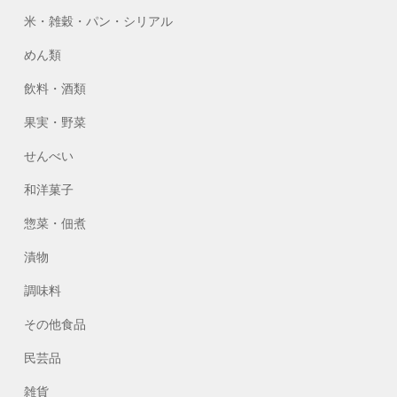
米・雑穀・パン・シリアル
めん類
飲料・酒類
果実・野菜
せんべい
和洋菓子
惣菜・佃煮
漬物
調味料
その他食品
民芸品
雑貨