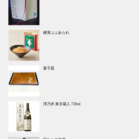
横濱ぶぶあられ
菓子皿
澤乃井 東京蔵人 720ml