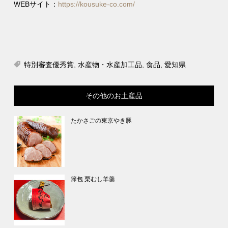
WEBサイト：
https://kousuke-co.com/
特別審査優秀賞
,
水産物・水産加工品
,
食品
,
愛知県
その他のお土産品
たかさごの東京やき豚
籜包 栗むし羊羹