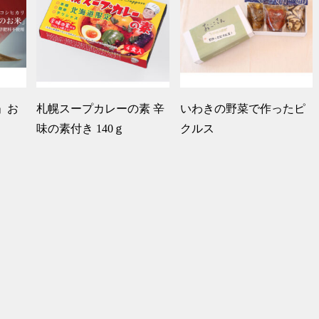
」お
札幌スープカレーの素 辛
いわきの野菜で作ったピ
味の素付き 140ｇ
クルス