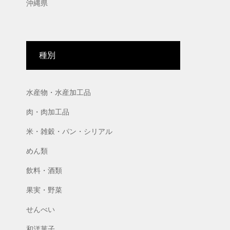
沖縄県
種別
水産物・水産加工品
肉・肉加工品
米・雑穀・パン・シリアル
めん類
飲料・酒類
果実・野菜
せんべい
和洋菓子