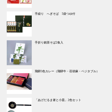
手繰り へぎそば 5袋つゆ付
手折り銘茶そば2食入
飛騨3色カレー（飛騨牛・荏胡麻・ベジタブル）
「あげだるま箸と小皿」2色セット