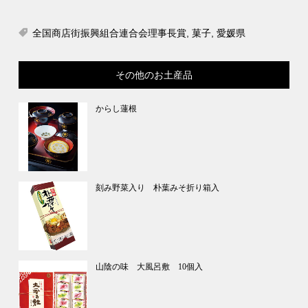
全国商店街振興組合連合会理事長賞
,
菓子
,
愛媛県
その他のお土産品
からし蓮根
刻み野菜入り 朴葉みそ折り箱入
山陰の味 大風呂敷 10個入