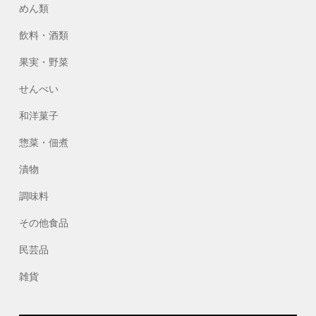
めん類
飲料・酒類
果実・野菜
せんべい
和洋菓子
惣菜・佃煮
漬物
調味料
その他食品
民芸品
雑貨