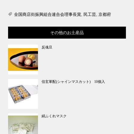
全国商店街振興組合連合会理事長賞
,
民工芸
,
京都府
その他のお土産品
反魂旦
信玄軍配(シャインマスカット) 10個入
絹ふくれマスク