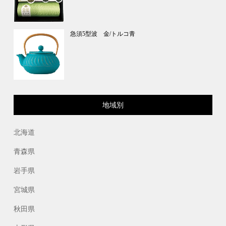
急須5型波 金/トルコ青
地域別
北海道
青森県
岩手県
宮城県
秋田県