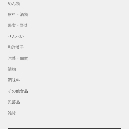
めん類
飲料・酒類
果実・野菜
せんべい
和洋菓子
惣菜・佃煮
漬物
調味料
その他食品
民芸品
雑貨