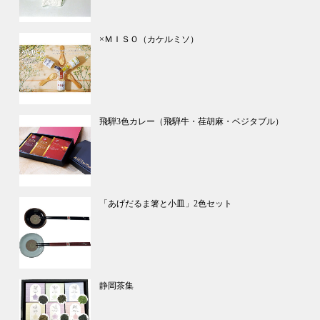
×ＭＩＳＯ（カケルミソ）
飛騨3色カレー（飛騨牛・荏胡麻・ベジタブル）
「あげだるま箸と小皿」2色セット
静岡茶集