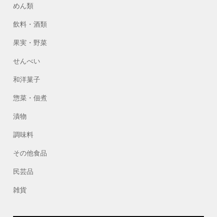
めん類
飲料・酒類
果実・野菜
せんべい
和洋菓子
惣菜・佃煮
漬物
調味料
その他食品
民芸品
雑貨