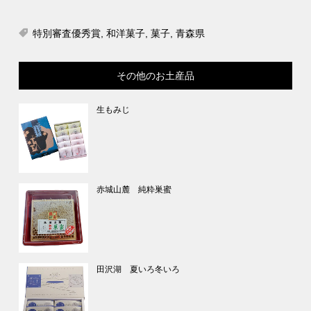
特別審査優秀賞
,
和洋菓子
,
菓子
,
青森県
その他のお土産品
生もみじ
赤城山麓 純粋巣蜜
田沢湖 夏いろ冬いろ