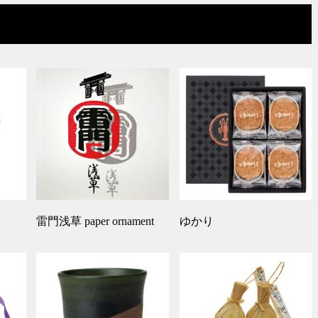
台
雷門浅草 paper ornament
ゆかり