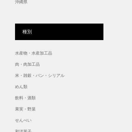
沖縄県
種別
水産物・水産加工品
肉・肉加工品
米・雑穀・パン・シリアル
めん類
飲料・酒類
果実・野菜
せんべい
和洋菓子