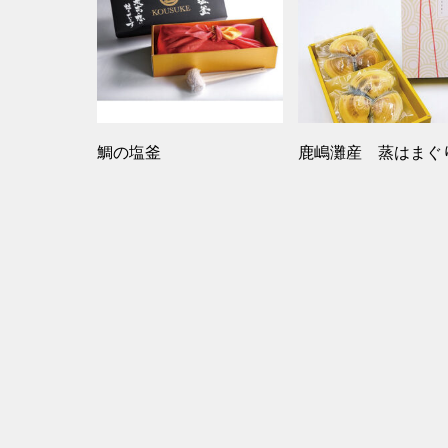
鯛の塩釜
鹿嶋灘産 蒸はまぐ