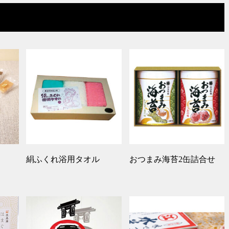
絹ふくれ浴用タオル
おつまみ海苔2缶詰合せ