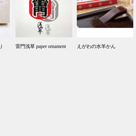
り
雷門浅草 paper ornament
えがわの水羊かん