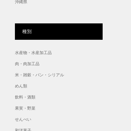
沖縄県
種別
水産物・水産加工品
肉・肉加工品
米・雑穀・パン・シリアル
めん類
飲料・酒類
果実・野菜
せんべい
和洋菓子