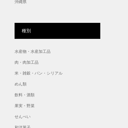
沖縄県
種別
水産物・水産加工品
肉・肉加工品
米・雑穀・パン・シリアル
めん類
飲料・酒類
果実・野菜
せんべい
和洋菓子