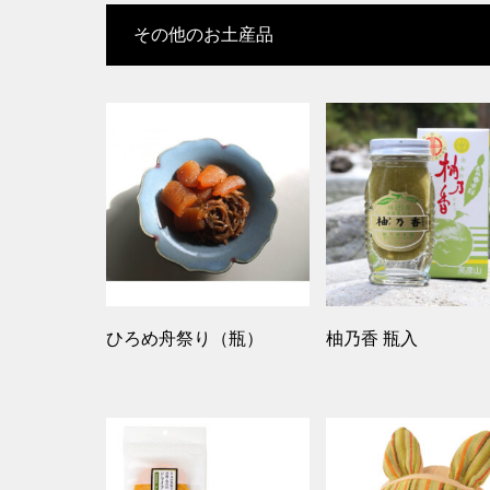
その他のお土産品
ひろめ舟祭り（瓶）
柚乃香 瓶入