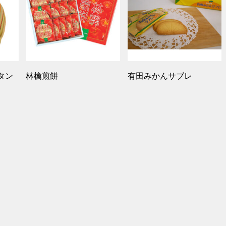
タン
林檎煎餅
有田みかんサブレ