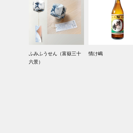
ふみふうせん（富嶽三十
情け嶋
六景）