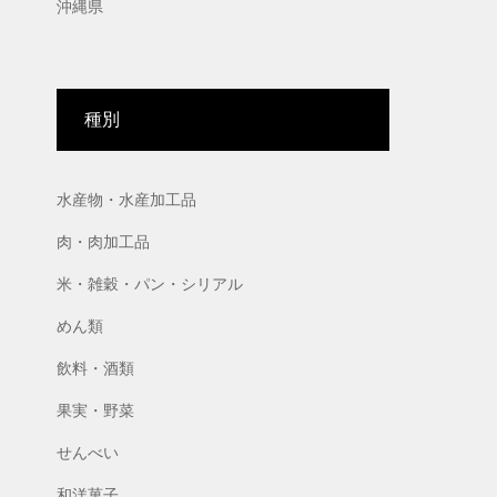
沖縄県
種別
水産物・水産加工品
肉・肉加工品
米・雑穀・パン・シリアル
めん類
飲料・酒類
果実・野菜
せんべい
和洋菓子