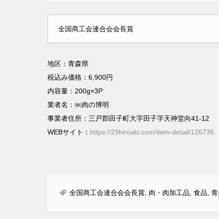
全国商工会連合会会長賞
地区：青森県
税込み価格：6,900円
内容量：200g×3P
業者名：㈱肉の博明
事業者住所：三戸郡田子町大字田子字天神堂向41-12
WEBサイト：
https://29hiroaki.com/item-detail/126735
全国商工会連合会会長賞
,
肉・肉加工品
,
食品
,
青