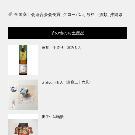
全国商工会連合会会長賞
,
グローバル
,
飲料・酒類
,
沖縄県
その他のお土産品
蓬莱 手造り 本みりん
ふみふうせん（富嶽三十六景）
田子牛味噌漬