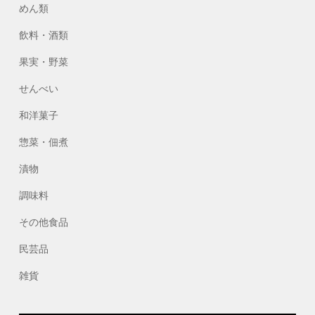
めん類
飲料・酒類
果実・野菜
せんべい
和洋菓子
惣菜・佃煮
漬物
調味料
その他食品
民芸品
雑貨