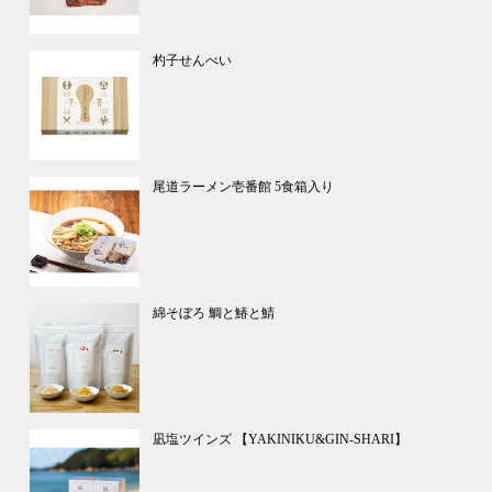
杓子せんべい
尾道ラーメン壱番館 5食箱入り
綿そぼろ 鯛と鰆と鯖
凪塩ツインズ 【YAKINIKU&GIN-SHARI】