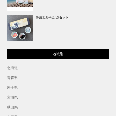
冷感北斎平盃3点セット
地域別
北海道
青森県
岩手県
宮城県
秋田県