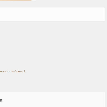
menubooks/view/1
県