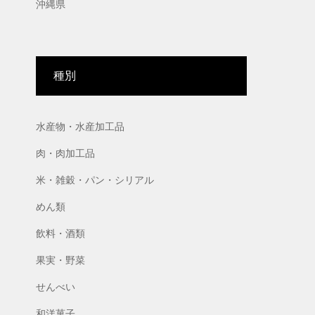
沖縄県
種別
水産物・水産加工品
肉・肉加工品
米・雑穀・パン・シリアル
めん類
飲料・酒類
果実・野菜
せんべい
和洋菓子