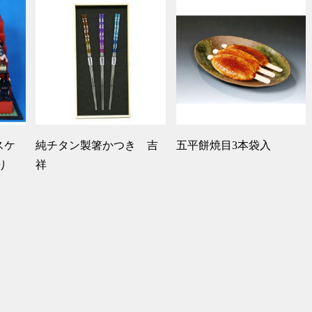
スケ
純チタン製箸かつき 吉
五平餅焼目3本袋入
り
祥