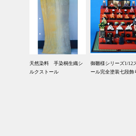
天然染料 手染桐生織シ
御雛様シリーズ1/12
ルクストール
ール完全塗装七段飾