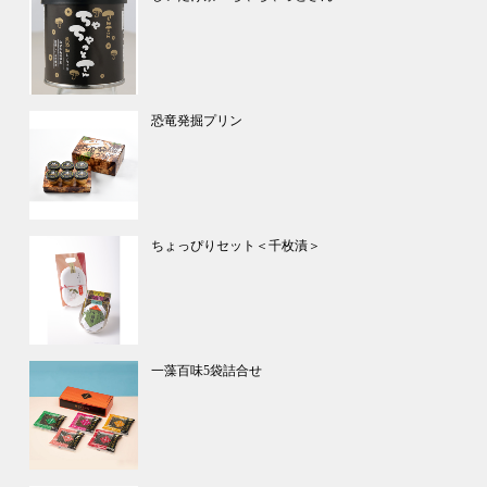
恐竜発掘プリン
ちょっぴりセット＜千枚漬＞
一藻百味5袋詰合せ