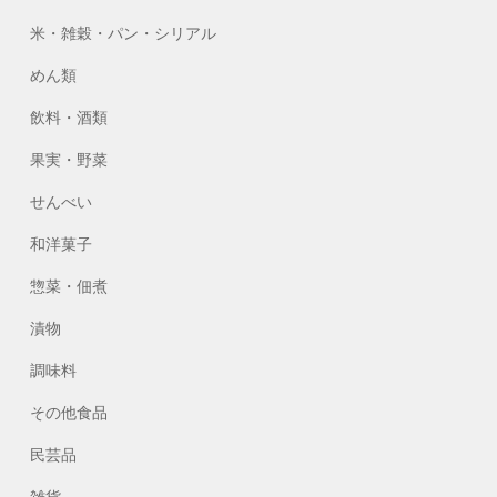
米・雑穀・パン・シリアル
めん類
飲料・酒類
果実・野菜
せんべい
和洋菓子
惣菜・佃煮
漬物
調味料
その他食品
民芸品