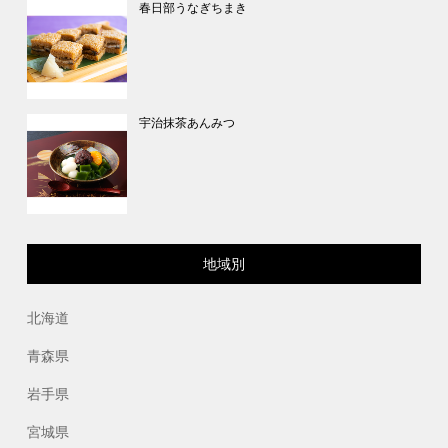
春日部うなぎちまき
宇治抹茶あんみつ
地域別
北海道
青森県
岩手県
宮城県