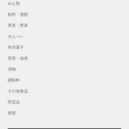
めん類
飲料・酒類
果実・野菜
せんべい
和洋菓子
惣菜・佃煮
漬物
調味料
その他食品
民芸品
雑貨