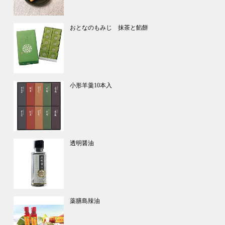
おとなのもみじ 抹茶と餡餅
小形羊羹10本入
透明醤油
薬膳島辣油