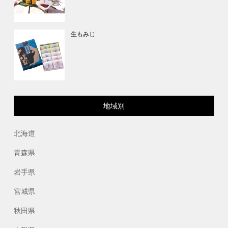
生もみじ
地域別
北海道
青森県
岩手県
宮城県
秋田県