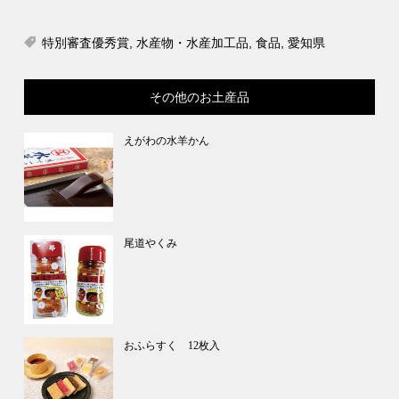
特別審査優秀賞
,
水産物・水産加工品
,
食品
,
愛知県
その他のお土産品
えがわの水羊かん
尾道やくみ
おふらすく 12枚入