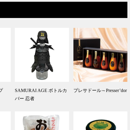
゚
SAMURAI AGE ボトルカ
プレサドール～Presser’dor
バー 忍者