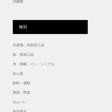
沖縄県
種別
水産物・水産加工品
肉・肉加工品
米・雑穀・パン・シリアル
めん類
飲料・酒類
果実・野菜
せんべい
和洋菓子