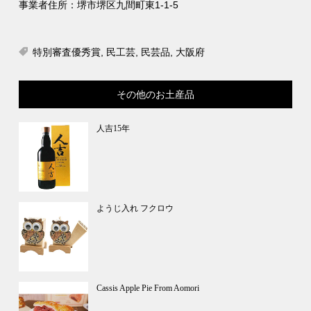
事業者住所：堺市堺区九間町東1-1-5
特別審査優秀賞
,
民工芸
,
民芸品
,
大阪府
その他のお土産品
人吉15年
ようじ入れ フクロウ
Cassis Apple Pie From Aomori