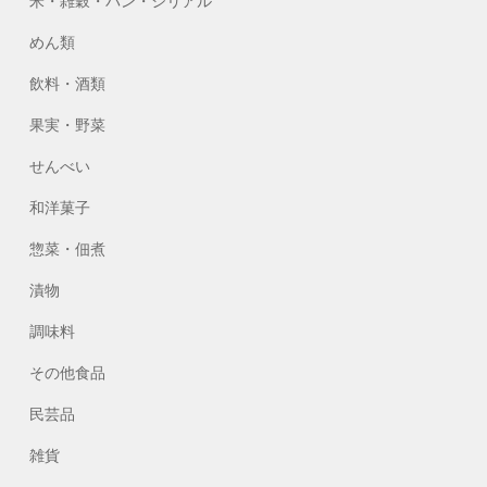
米・雑穀・パン・シリアル
めん類
飲料・酒類
果実・野菜
せんべい
和洋菓子
惣菜・佃煮
漬物
調味料
その他食品
民芸品
雑貨