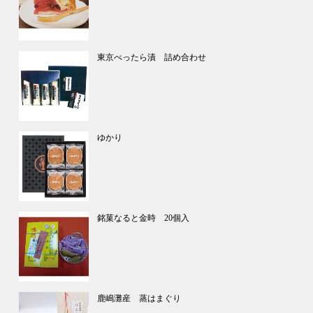
東京べったら漬 詰め合わせ
ゆかり
銘菓なると金時 20個入
鹿嶋灘産 蒸はまぐり