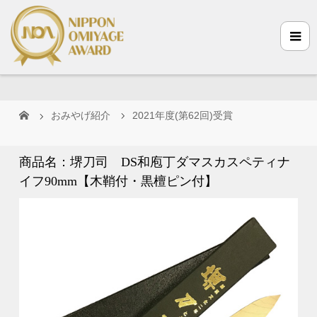
おみやげ紹介
2021年度(第62回)受賞
商品名：堺刀司 DS和庖丁ダマスカスペティナ
イフ90mm【木鞘付・黒檀ピン付】