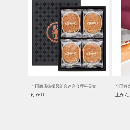
全国商店街振興組合連合会理事長賞
全国観
ゆかり
土かん