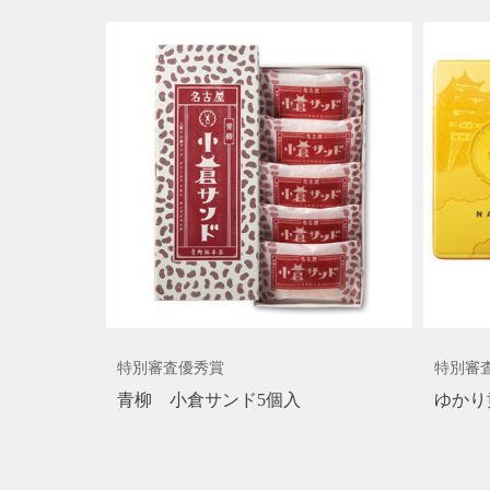
特別審査優秀賞
特別審
青柳 小倉サンド5個入
ゆかり