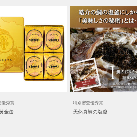
査優秀賞
特別審査優秀賞
黄金缶
天然真鯛の塩釜