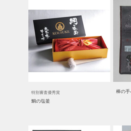
棒の手
特別審査優秀賞
鯛の塩釜