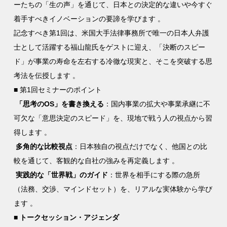
ーたちの「生の声」を通じて、日本との決定的な違いや今すぐ
着手すべきイノベーションの要諦を学びます 。
記念すべき第1回は、米国大手法律事務所で唯一の日本人弁護
士として活躍する福山龍氏をゲストに迎え、「決断のスピー
ド」が事業の寿命を左右する冷徹な現実と、そこを突破する思
考法を伝授します 。
■ 第1回セミナーのポイント
「思考のOS」を書き換える
：国内事業の拡大や事業承継に不
可欠な「意思決定のスピード」を、現地で戦う人の視点から習
得します 。
多角的な比較視点
：日本独自の視点だけでなく、他国との比
較を通じて、客観的な自社の強みを再定義します 。
実践的な「世界戦」のガイド
：世界を相手にする際の急所
（法務、交渉、マインドセット）を、リアルな実体験から学び
ます 。
■ トークセッション・アジェンダ