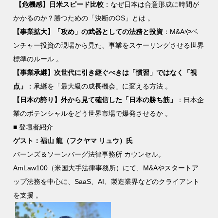
【危機感】日米スピード比較
：なぜ日本は合意形成に時間が
かかるのか？勝つための「決断のOS」とは 。
【事業拡大】「攻め」の武器としての法務と投資
：M&Aやベ
ンチャー投資の現場から見た、事業をスケーリングさせる世界
標準のルール 。
【事業承継】次世代に引き継ぐべきは「慣習」ではなく「視
点」
：承継を「最大級の成長機会」に変える方法 。
【日本の誇り】外から見て確信した「日本の勝ち筋」
：日本企
業のポテンシャルをどう世界市場で爆発させるか 。
■ 登壇者紹介
ゲスト：福山 龍（フクヤマ リュウ）氏
バーンズ＆ソーンバーグ法律事務所 カウンセル。
AmLaw100（米国大手法律事務所）にて、M&Aやスタートア
ップ法務を中心に、SaaS、AI、製造業界などのクライアント
を支援 。