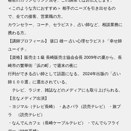
秘密のカウンセリング法を、この講座ではお伝えします。
＜このような方におすすめ＞ 相手のニーズを引き出せるの
で、全ての接客、営業職の方。
カウンセラー、コーチ、セラピスト、占い師など、相談業務に
携わる方。
【講師プロフィール】 坂口 雄一 占い心理セラピスト「幸せ師
ユーイチ」
【資格】販売士１級 長崎販売士協会会長 2009年の夏から、長
崎市の繁華街「浜の町」で週末の夜に
行列ができる占い師として話題になる。 2024年出版の「占い
師１００選」に選出されている。
テレビ、ラジオ、雑誌などのメディアにも取り上げられる。
【主なメディア出演】
・ヨジマル（テレビ長崎） ・あさパラ（読売テレビ） ・旅プ
ラ （読売テレビ）
・なんでんカフェ（長崎ケーブルテレビ） ・でんでらフライ