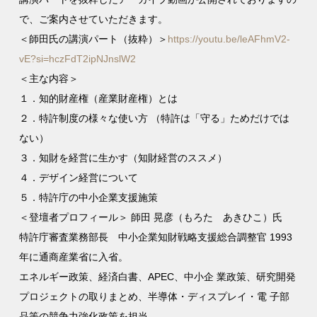
で、ご案内させていただきます。
＜師田氏の講演パート（抜粋）＞
https://youtu.be/leAFhmV2-
vE?si=hczFdT2ipNJnslW2
＜主な内容＞
１．知的財産権（産業財産権）とは
２．特許制度の様々な使い方 （特許は「守る」ためだけでは
ない）
３．知財を経営に生かす（知財経営のススメ）
４．デザイン経営について
５．特許庁の中小企業支援施策
＜登壇者プロフィール＞ 師田 晃彦（もろた あきひこ）氏
特許庁審査業務部長 中小企業知財戦略支援総合調整官 1993
年に通商産業省に入省。
エネルギー政策、経済白書、APEC、中小企 業政策、研究開発
プロジェクトの取りまとめ、半導体・ディスプレイ・電 子部
品等の競争力強化政策を担当