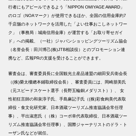
行者にもアピールできるよう「NIPPON OMIYAGE AWARD」
のロゴ（NOAマーク）が使用できるほか、全国の信用金庫約7
千店舗のネットワークを活用した「よい仕事おこしネットワー
ク」（事務局：城南信用金庫）が運営する「お取り寄せガイ
ド」への掲載、（一社）ジャパンショッピングツーリズム協会
（名誉会長：田川博己(株)JTB相談役）とのプロモーション連
携など、広報PRの支援を受けることができます。
審査会は、審査委員長に全国観光土産品連盟の細田安兵衛会長
（(株)榮太樓總本鋪取締役会長）、審査委員には、岡崎朋美氏
（元スピードスケート選手（長野五輪銅メダリスト））、 女
性初狂言師の和泉淳子氏、手島麻記子氏（(株)彩食絢美代表取
締役・食文化研究家、日本酒蔵ツーリズム推進協議会常任理
事）、平出淑恵氏（（株）コーポ幸代表取締役、日本酒蔵ツー
リズム推進協議会常任理事）、国際ジャーナリストのドラ・ト
ーザン氏などが就任。