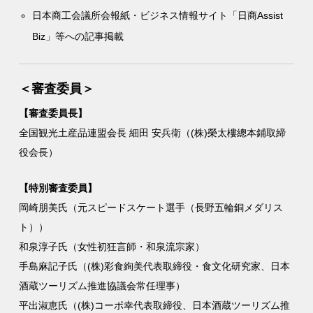
日本商工会議所会報紙・ビジネス情報サイト「日商Assist
Biz」等への記事掲載
＜審査委員＞
【審査委員長】
全国観光土産品連盟会長 細田 安兵衛（(株)榮太樓總本鋪取締
役会長）
【特別審査委員】
岡崎朋美氏（元スピードスケート選手（長野五輪銅メダリス
ト））
和泉淳子氏（女性初狂言師・和泉流宗家）
手島麻記子氏（(株)彩食絢美代表取締役・食文化研究家、日本
酒蔵ツーリズム推進協議会常任理事）
平出淑恵氏（(株)コーポ幸代表取締役、日本酒蔵ツーリズム推