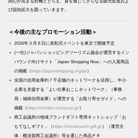
関心が高まる好機ととらえ、賞を通じてさらなる販売促進およ
び認知拡大を図っていきます。
＜今後の主なプロモーション活動＞
2026年３月６日に表彰式イベントを東京で開催予定
(一社)ジャパンショッピングツーリズム協会が運営するイン
バウンド向けサイト「Japan Shopping Now」への入賞商品
の掲載（
https://japanshopping.org/ja/
）
全国の信用金庫約７千店舗のネットワークを活用し、中小
企業を支援する「よい仕事おこしネットワーク」（事務
局：城南信用金庫）が運営する「お取り寄せガイド」への
掲載（
https://shinkin-otoriyose.jp/
）
商工会議所の地域ブランドギフト専用ネットショップ「お
もてなしギフト」（
https://omotenashi-gift.jp/
）（運営主
体：横須賀商工会議所）等を通じた商品ＰＲ