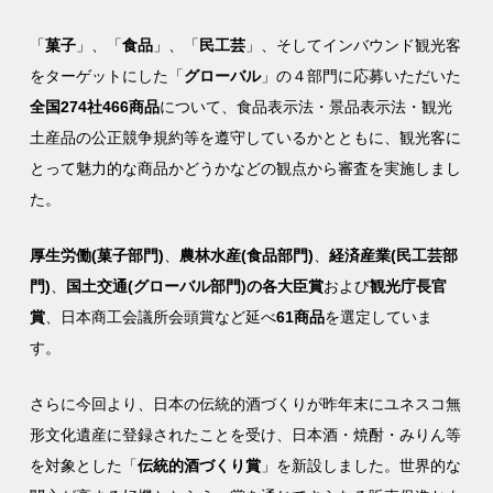
「
菓子
」、「
食品
」、「
民工芸
」、そしてインバウンド観光客
をターゲットにした「
グローバル
」の４部門に応募いただいた
全国274社466商品
について、食品表示法・景品表示法・観光
土産品の公正競争規約等を遵守しているかとともに、観光客に
とって魅力的な商品かどうかなどの観点から審査を実施しまし
た。
厚生労働(菓子部門)
、
農林水産(食品部門)
、
経済産業(民工芸部
門)
、
国土交通(グローバル部門)の各大臣賞
および
観光庁長官
賞
、日本商工会議所会頭賞など延べ
61商品
を選定していま
す。
さらに今回より、日本の伝統的酒づくりが昨年末にユネスコ無
形文化遺産に登録されたことを受け、日本酒・焼酎・みりん等
を対象とした「
伝統的酒づくり賞
」を新設しました。世界的な