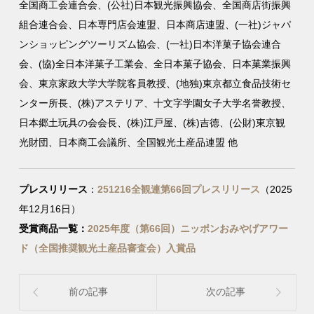
全国商工会連合会、(公社)日本観光振興協会、全国商店街振興
組合連合会、日本専門店会連盟、日本商店連盟、(一社)ジャパ
ンショッピングツーリズム協会、(一社)日本洋菓子協会連合
会、(協)全日本洋菓子工業会、全日本菓子協会、日本菓業振興
会、東京家政大学大学院客員教授、(地独)東京都立食品技術セ
ンター所長、(株)アステリア、十文字学園女子大学名誉教授、
日本郷土玩具の会会長、(株)江戸屋、(株)吉徳、(公財)東京観
光財団、日本商工会議所、全国観光土産品連盟 他
プレスリリース
：
251216全観連第66回プレスリリース
（2025
年12月16日）
受賞商品一覧：
2025年度（第66回）ニッポンおみやげアワー
ド（全国推奨観光土産品審査会）入賞品
前の記事
次の記事