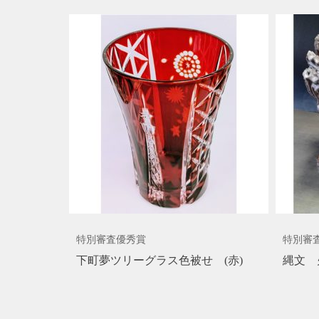
特別審査優秀賞
特別審
下町夢ツリーグラス色被せ (赤)
縄文 