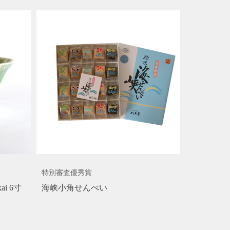
特別審査優秀賞
ai 6寸
海峡小角せんべい