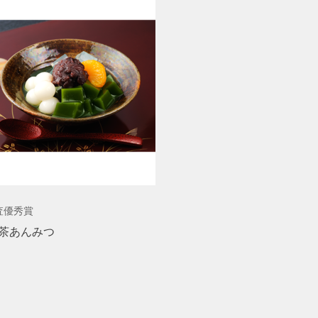
査優秀賞
茶あんみつ