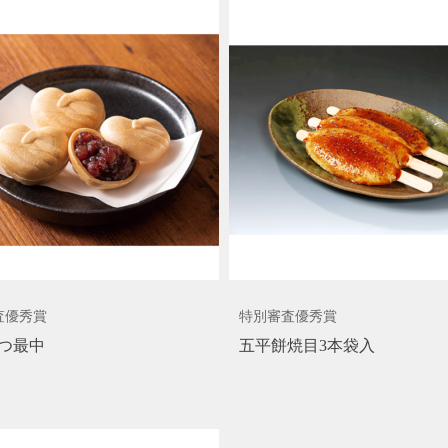
査優秀賞
特別審査優秀賞
つ最中
五平餅焼目3本袋入