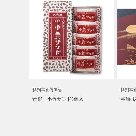
特別審査優秀賞
特別審
青柳 小倉サンド5個入
宇治抹