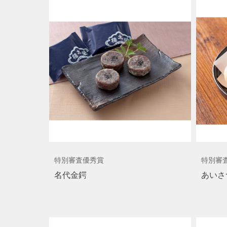
特別審査優秀賞
特別審
名代金鍔
あいさ