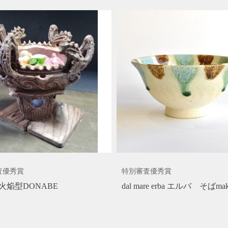
査優秀賞
特別審査優秀賞
火焔型DONABE
dal mare erba エルバ そばmak